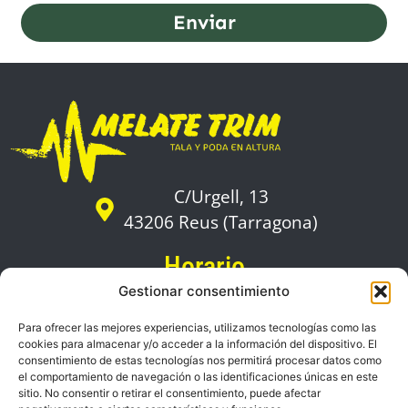
Enviar
C/Urgell, 13
43206 Reus (Tarragona)
Horario
De lunes a viernes:
Gestionar consentimiento
09:00 a 18:00
Para ofrecer las mejores experiencias, utilizamos tecnologías como las
cookies para almacenar y/o acceder a la información del dispositivo. El
Zonas de servicio
consentimiento de estas tecnologías nos permitirá procesar datos como
el comportamiento de navegación o las identificaciones únicas en este
sitio. No consentir o retirar el consentimiento, puede afectar
Contacto