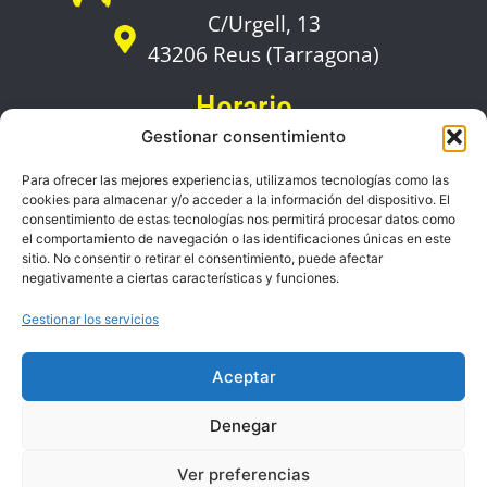
C/Urgell, 13
43206 Reus (Tarragona)
Horario
De lunes a viernes:
Gestionar consentimiento
09:00 a 18:00
Para ofrecer las mejores experiencias, utilizamos tecnologías como las
cookies para almacenar y/o acceder a la información del dispositivo. El
Zonas de servicio
consentimiento de estas tecnologías nos permitirá procesar datos como
el comportamiento de navegación o las identificaciones únicas en este
sitio. No consentir o retirar el consentimiento, puede afectar
Contacto
negativamente a ciertas características y funciones.
636 048 991
Gestionar los servicios
info@melatetrim.com
Aceptar
Denegar
Ver preferencias