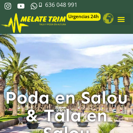
636 048 991
Urgencias 24h
Poda en Salou
& Tala en