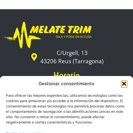
C/Urgell, 13
43206 Reus (Tarragona)
Horario
De lunes a viernes:
Gestionar consentimiento
09:00 a 18:00
Para ofrecer las mejores experiencias, utilizamos tecnologías como las
cookies para almacenar y/o acceder a la información del dispositivo. El
Zonas de servicio
consentimiento de estas tecnologías nos permitirá procesar datos como
el comportamiento de navegación o las identificaciones únicas en este
sitio. No consentir o retirar el consentimiento, puede afectar
Contacto
negativamente a ciertas características y funciones.
636 048 991