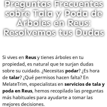
Preguntas Frecuentes
sobre Tala y Poda de
Árboles en Reus:
Resolvemos tus Dudas
Si vives en
Reus
y tienes árboles en tu
propiedad, es natural que te surjan dudas
sobre su cuidado. ¿Necesitas
podar
? ¿Es hora
de
talar
? ¿Qué permisos hacen falta? En
MelateTrim, especialistas en
servicios de tala y
poda en Reus
, hemos recopilado las preguntas
más habituales para ayudarte a tomar las
mejores decisiones.