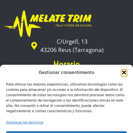
C/Urgell, 13
43206 Reus (Tarragona)
Horario
De lunes a viernes:
Gestionar consentimiento
09:00 a 18:00
Para ofrecer las mejores experiencias, utilizamos tecnologías como las
cookies para almacenar y/o acceder a la información del dispositivo. El
Zonas de servicio
consentimiento de estas tecnologías nos permitirá procesar datos como
el comportamiento de navegación o las identificaciones únicas en este
sitio. No consentir o retirar el consentimiento, puede afectar
Contacto
negativamente a ciertas características y funciones.
636 048 991
Gestionar los servicios
info@melatetrim.com